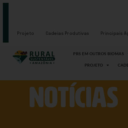
PORTAL
CADASTRE-
SE
Projeto
Cadeias Produtivas
Principais 
PRS EM OUTROS BIOMAS
PROJETO
CADE
NOtícias