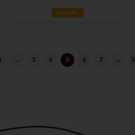
LEIA MAIS
1
…
3
4
5
6
7
…
3