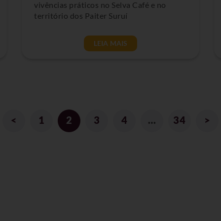
vivências práticos no Selva Café e no
território dos Paiter Suruí
LEIA MAIS
<
1
2
3
4
…
34
>