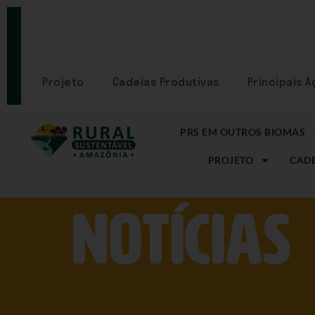
PORTAL
CADASTRE-
SE
Projeto
Cadeias Produtivas
Principais 
PRS EM OUTROS BIOMAS
PROJETO
CADE
NOtícias