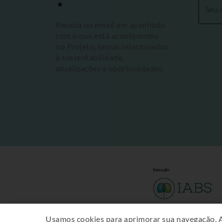
Receba no email um apanhado
com o que está acontecendo
no Projeto, temas relacionados
à sustentabilidade,
atualizações e oportunidades.
Usamos cookies para aprimorar sua navegação. 