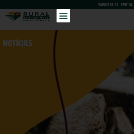
CADASTRE-SE
PORTAL
NOtícias