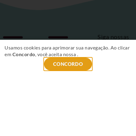
Siga nossas
Fique
redes sociais
Usamos cookies para aprimorar sua navegação. Ao clicar
em
Concordo
, você aceita nossa
.
por
CONCORDO
dentro
das
novidades
!
ENVIAR