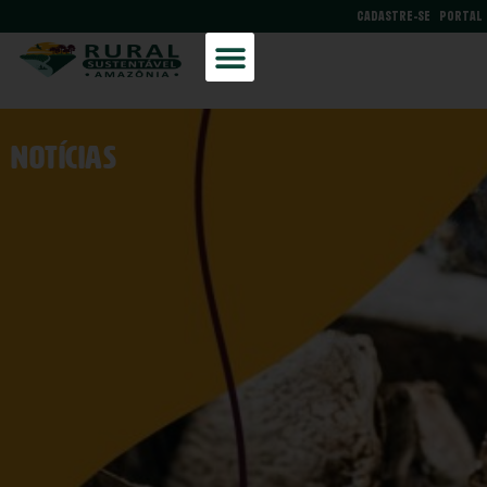
CADASTRE-SE
PORTAL
NOtícias