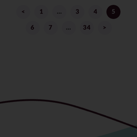
<
1
…
3
4
5
6
7
…
34
>