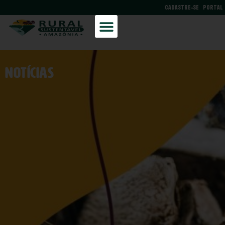
CADASTRE-SE
PORTAL
NOtícias