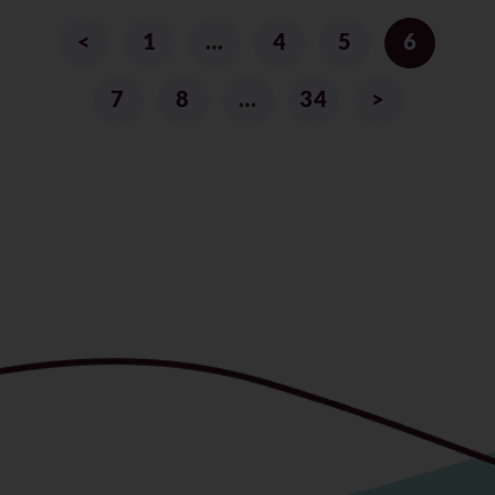
<
1
…
4
5
6
7
8
…
34
>