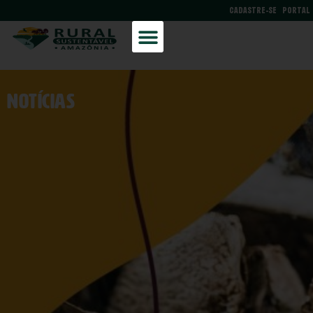
CADASTRE-SE
PORTAL
NOtícias