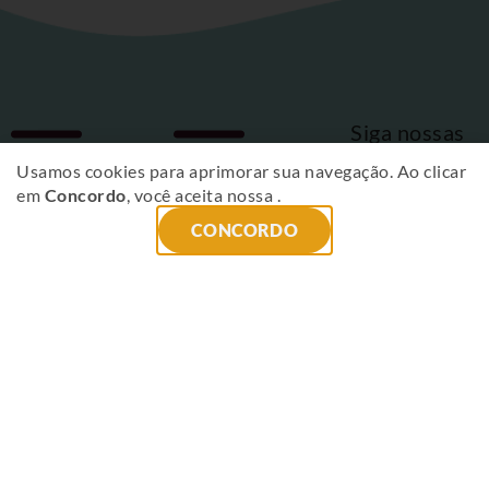
Siga nossas
Fique
redes sociais
Usamos cookies para aprimorar sua navegação. Ao clicar
em
Concordo
, você aceita nossa
.
por
CONCORDO
dentro
das
novidades
!
ENVIAR