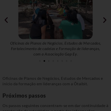
os,
as,
Oficinas de Planos de Negócios, Estudos de Mercados,
Of
Fortalecimento de cadeias e Formação de lideranças,
Fo
com a Associação Gap Ey.
Oficinas de Planos de Negócios, Estudos de Mercados e
início da formação em lideranças com a Õtaibit.
Próximos passos
Os passos seguintes concentram-se em dar continuidade à
construção de estratégias, a partir das informações