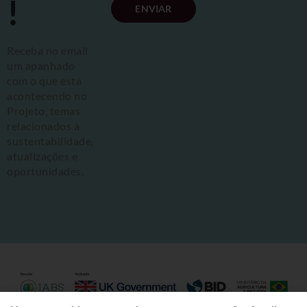
!
ENVIAR
Receba no email
um apanhado
com o que está
acontecendo no
Projeto, temas
relacionados à
sustentabilidade,
atualizações e
oportunidades.