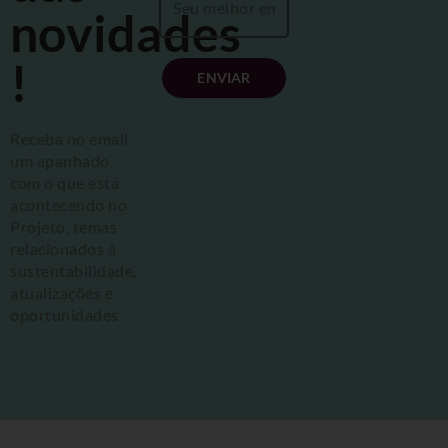
novidades
!
ENVIAR
Receba no email
um apanhado
com o que está
acontecendo no
Projeto, temas
relacionados à
sustentabilidade,
atualizações e
oportunidades.