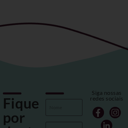
Siga nossas
Fique
redes sociais
por