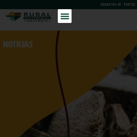
CADASTRE-SE
PORTAL
NOtícias