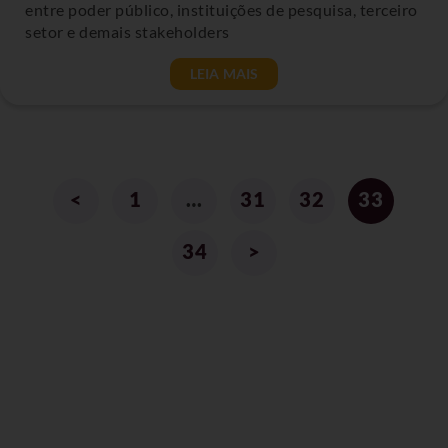
entre poder público, instituições de pesquisa, terceiro
setor e demais stakeholders
LEIA MAIS
<
1
…
31
32
33
34
>