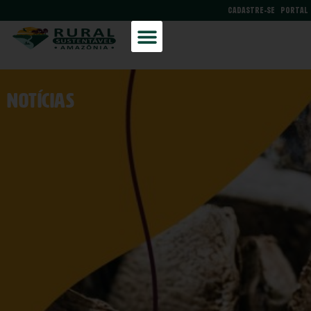
CADASTRE-SE
PORTAL
NOtícias