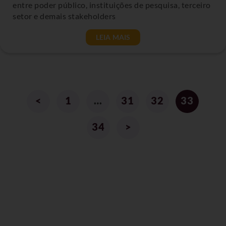
entre poder público, instituições de pesquisa, terceiro
setor e demais stakeholders
LEIA MAIS
<
1
…
31
32
33
34
>