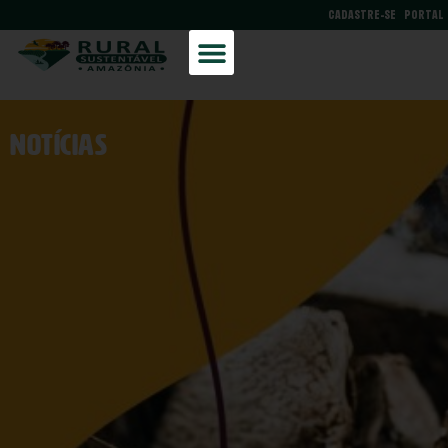
CADASTRE-SE
PORTAL
NOtícias