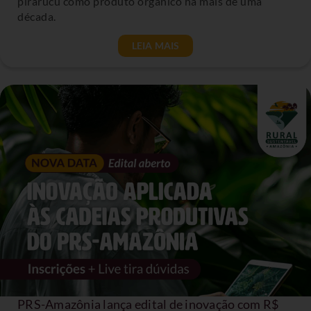
pirarucu como produto orgânico há mais de uma
década.
LEIA MAIS
PRS-Amazônia lança edital de inovação com R$