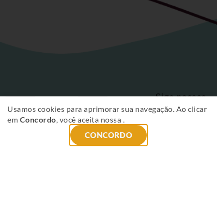
Siga nossas
Fique
redes sociais
Usamos cookies para aprimorar sua navegação. Ao clicar
em
Concordo
, você aceita nossa
.
por
CONCORDO
dentro
das
novidades