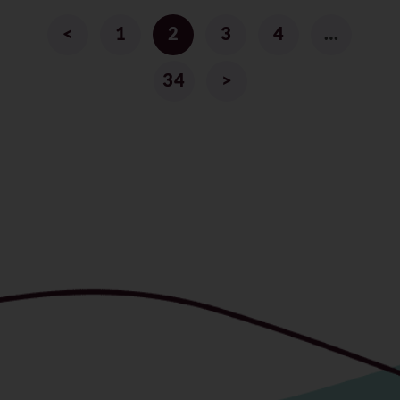
<
1
2
3
4
…
34
>