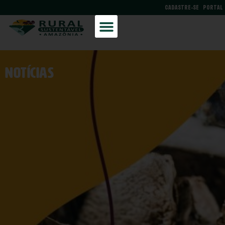
CADASTRE-SE
PORTAL
NOtícias