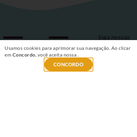
Siga nossas
Fique
redes sociais
Usamos cookies para aprimorar sua navegação. Ao clicar
em
Concordo
, você aceita nossa
.
por
CONCORDO
dentro
das
novidades
!
ENVIAR