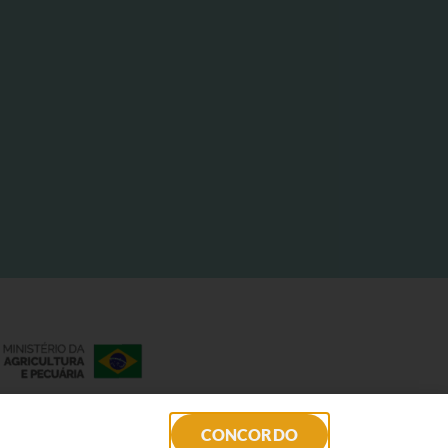
CONCORDO
o (BID).