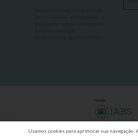
Receba no email um apanhado
com o que está acontecendo
no Projeto, temas relacionados
à sustentabilidade,
atualizações e oportunidades.
Usamos cookies para aprimorar sua navegação. 
Proprie