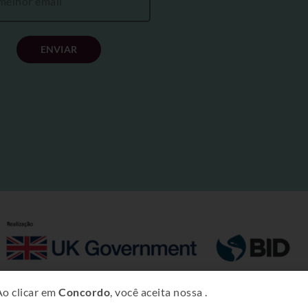
ENVIAR
Copyright © 2025 – Projeto Rural Sustentável – Amazônia.
Ao clicar em
Concordo
, você aceita nossa
.
dade Intelectual do Banco Interamericano de Desenvolviment