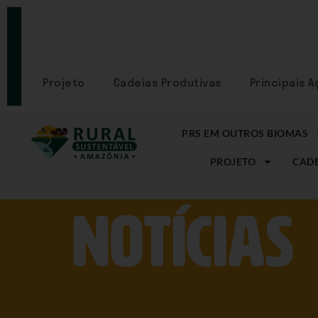
PORTAL
CADASTRE-
SE
Projeto
Cadeias Produtivas
Principais 
PRS EM OUTROS BIOMAS
PROJETO
CADE
NOtícias