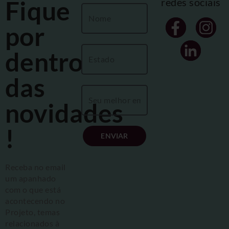
Fique
redes sociais
por
dentro
das
novidades
!
ENVIAR
Receba no email
um apanhado
com o que está
acontecendo no
Projeto, temas
relacionados à