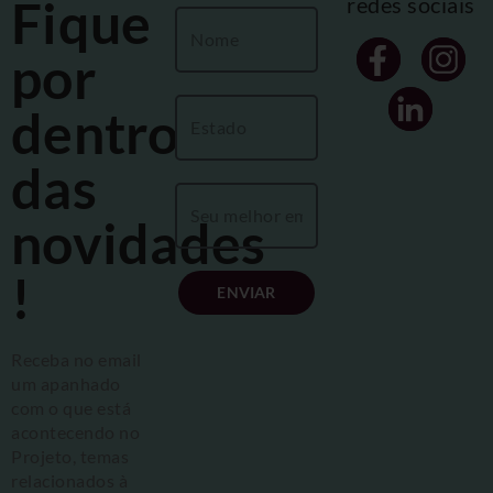
Fique
redes sociais
por
dentro
das
novidades
!
ENVIAR
Receba no email
um apanhado
com o que está
acontecendo no
Projeto, temas
relacionados à