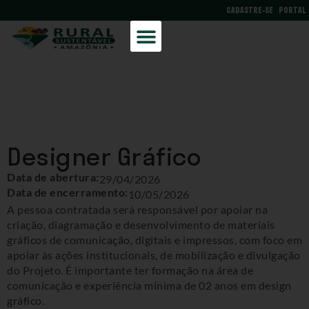
CADASTRE-SE
PORTAL
Designer Gráfico
Data de abertura:
29/04/2026
Data de encerramento:
10/05/2026
A pessoa contratada será responsável por apoiar na
criação, diagramação e desenvolvimento de materiais
gráficos de comunicação, digitais e impressos, com foco em
apoiar às ações institucionais, de mobilização e divulgação
do Projeto. É importante ter formação na área de
comunicação e experiência mínima de 02 anos em design
gráfico.