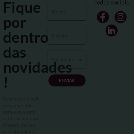
Fique
redes sociais
por
dentro
das
novidades
!
ENVIAR
Receba no email
um apanhado
com o que está
acontecendo no
Projeto, temas
relacionados à