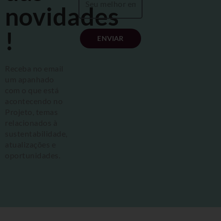
novidades
!
ENVIAR
Receba no email
um apanhado
com o que está
acontecendo no
Projeto, temas
relacionados à
sustentabilidade,
atualizações e
oportunidades.