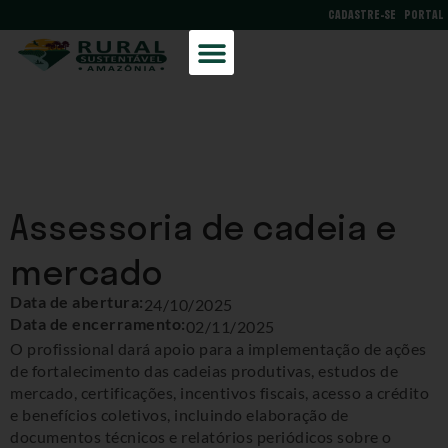
CADASTRE-SE
PORTAL
Assessoria de cadeia e
mercado
Data de abertura:
24/10/2025
Data de encerramento:
02/11/2025
O profissional dará apoio para a implementação de ações
de fortalecimento das cadeias produtivas, estudos de
mercado, certificações, incentivos fiscais, acesso a crédito
e benefícios coletivos, incluindo elaboração de
documentos técnicos e relatórios periódicos sobre o