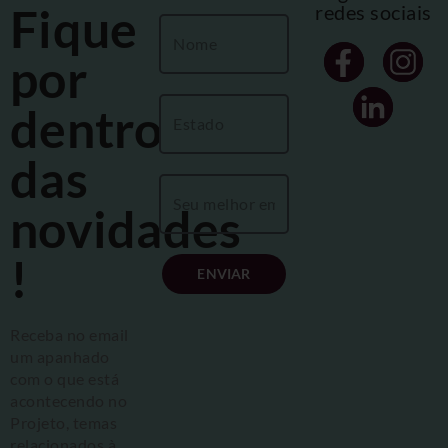
Fique
redes sociais
por
dentro
das
novidades
!
ENVIAR
Receba no email
um apanhado
com o que está
acontecendo no
Projeto, temas
relacionados à