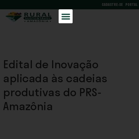
CADASTRE-SE
PORTAL
Edital de Inovação
aplicada às cadeias
produtivas do PRS-
Amazônia