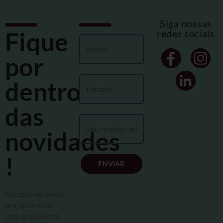
Siga nossas
Fique
redes sociais
por
dentro
das
novidades
!
ENVIAR
Receba no email
um apanhado
com o que está