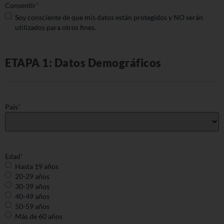
Consentir
*
Soy consciente de que mis datos están protegidos y NO serán
utilizados para otros fines.
ETAPA 1: Datos Demográficos
País
*
Edad
*
Hasta 19 años
20-29 años
30-39 años
40-49 años
50-59 años
Más de 60 años