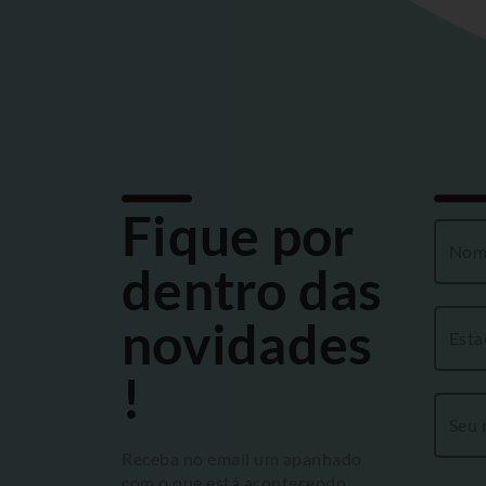
Fique por
dentro das
novidades
!
Receba no email um apanhado
com o que está acontecendo