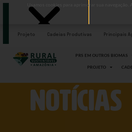
Usamos cookies para aprimorar sua navegação. 
PORTAL
CADASTRE-
SE
Projeto
Cadeias Produtivas
Principais 
PRS EM OUTROS BIOMAS
PROJETO
CADE
NOtícias