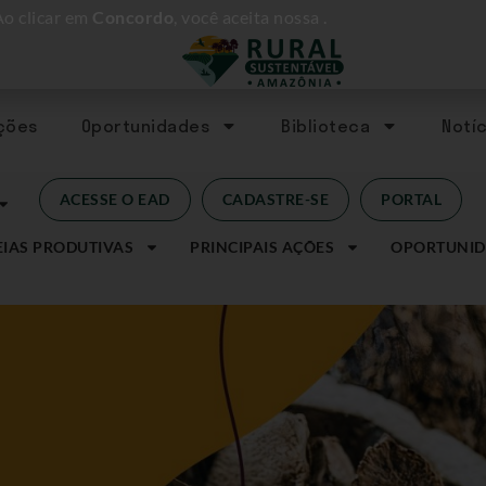
Ao clicar em
Concordo
, você aceita nossa
.
Ações
Oportunidades
Biblioteca
Notíc
ACESSE O EAD
CADASTRE-SE
PORTAL
IAS PRODUTIVAS
PRINCIPAIS AÇÕES
OPORTUNID