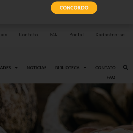
CONCORDO
ias
Contato
FAQ
Portal
Cadastre-se
ADES
NOTÍCIAS
BIBLIOTECA
CONTATO
FAQ