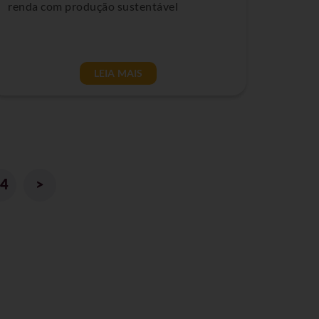
renda com produção sustentável
LEIA MAIS
4
>