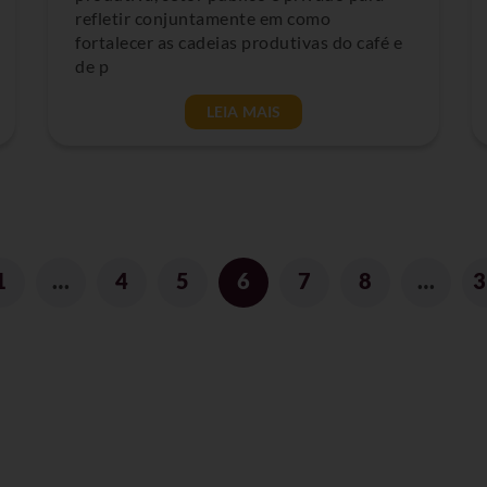
refletir conjuntamente em como
fortalecer as cadeias produtivas do café e
de p
LEIA MAIS
1
…
4
5
6
7
8
…
3