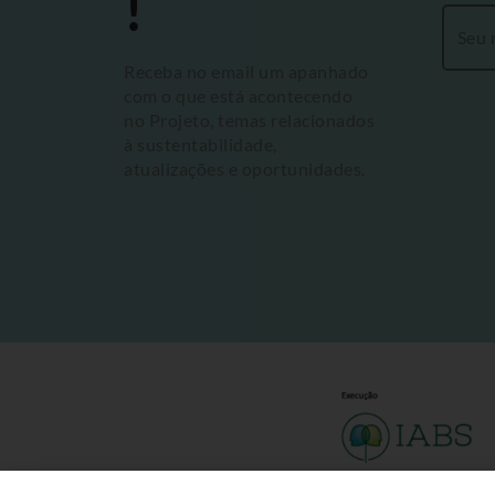
!
Receba no email um apanhado
com o que está acontecendo
no Projeto, temas relacionados
à sustentabilidade,
atualizações e oportunidades.