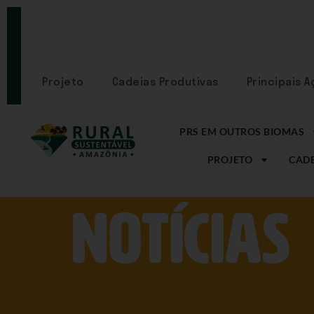
PORTAL
CADASTRE-
SE
Projeto
Cadeias Produtivas
Principais 
PRS EM OUTROS BIOMAS
PROJETO
CADE
NOtícias